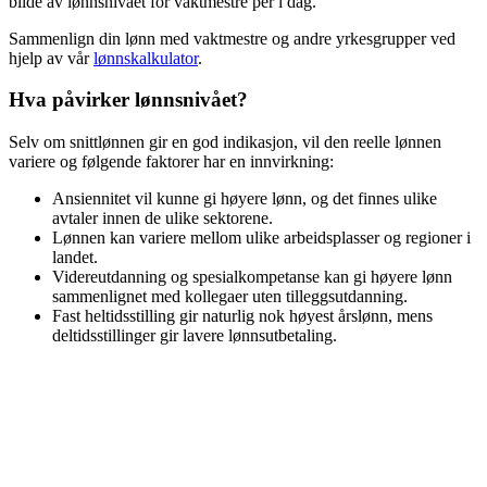
bilde av lønnsnivået for
vaktmestre
per i dag.
Sammenlign din lønn med
vaktmestre
og andre yrkesgrupper ved
hjelp av vår
lønnskalkulator
.
Hva påvirker lønnsnivået?
Selv om snittlønnen gir en god indikasjon, vil den reelle lønnen
variere og følgende faktorer har en innvirkning:
Ansiennitet vil kunne gi høyere lønn, og det finnes ulike
avtaler innen de ulike sektorene.
Lønnen kan variere mellom ulike arbeidsplasser og regioner i
landet.
Videreutdanning og spesialkompetanse kan gi høyere lønn
sammenlignet med kollegaer uten tilleggsutdanning.
Fast heltidsstilling gir naturlig nok høyest årslønn, mens
deltidsstillinger gir lavere lønnsutbetaling.