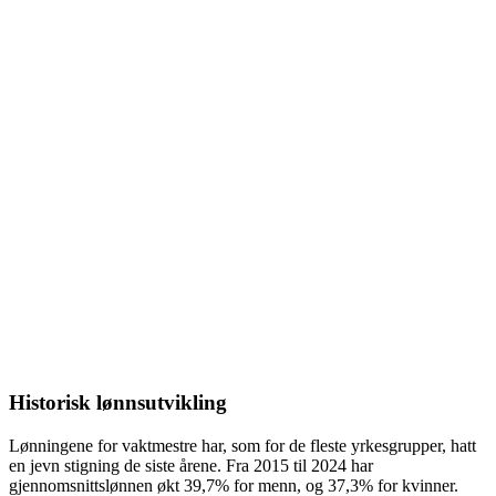
Historisk lønnsutvikling
Lønningene for
vaktmestre
har, som for de fleste yrkesgrupper, hatt
en jevn stigning de siste årene. Fra
2015
til
2024
har
gjennomsnittslønnen økt
39,7%
for menn, og
37,3%
for kvinner.