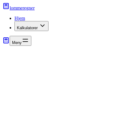
lommeregner
Hjem
Kalkulatorer
Meny