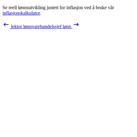
Se reell lønnsutvikling justert for inflasjon ved å bruke vår
inflasjonskalkulator
.
lektor
lønn
varehandelssjef
lønn