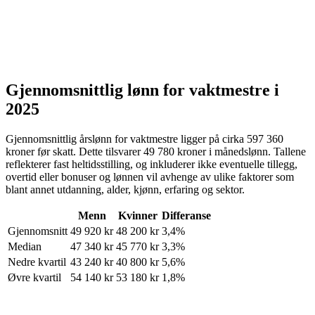
Gjennomsnittlig lønn for
vaktmestre
i
2025
Gjennomsnittlig årslønn for
vaktmestre
ligger på cirka
597 360
kroner
før skatt. Dette tilsvarer
49 780
kroner
i månedslønn. Tallene
reflekterer fast heltidsstilling, og inkluderer ikke eventuelle tillegg,
overtid eller bonuser og lønnen vil avhenge av ulike faktorer som
blant annet utdanning, alder, kjønn, erfaring og sektor.
Menn
Kvinner
Differanse
Gjennomsnitt
49 920
kr
48 200
kr
3,4%
Median
47 340
kr
45 770
kr
3,3%
Nedre kvartil
43 240
kr
40 800
kr
5,6%
Øvre kvartil
54 140
kr
53 180
kr
1,8%