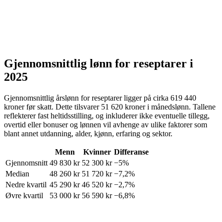
Gjennomsnittlig lønn for
reseptarer
i
2025
Gjennomsnittlig årslønn for
reseptarer
ligger på cirka
619 440
kroner
før skatt. Dette tilsvarer
51 620
kroner
i månedslønn. Tallene
reflekterer fast heltidsstilling, og inkluderer ikke eventuelle tillegg,
overtid eller bonuser og lønnen vil avhenge av ulike faktorer som
blant annet utdanning, alder, kjønn, erfaring og sektor.
Menn
Kvinner
Differanse
Gjennomsnitt
49 830
kr
52 300
kr
−5%
Median
48 260
kr
51 720
kr
−7,2%
Nedre kvartil
45 290
kr
46 520
kr
−2,7%
Øvre kvartil
53 000
kr
56 590
kr
−6,8%