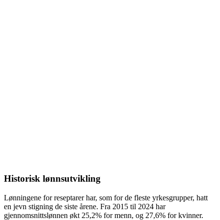
Historisk lønnsutvikling
Lønningene for
reseptarer
har, som for de fleste yrkesgrupper, hatt
en jevn stigning de siste årene. Fra
2015
til
2024
har
gjennomsnittslønnen økt
25,2%
for menn, og
27,6%
for kvinner.