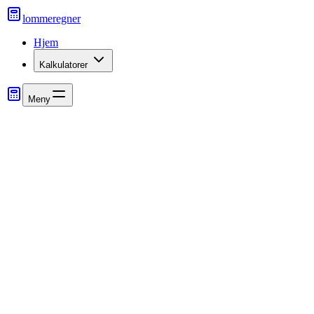
lommeregner
Hjem
Kalkulatorer
Meny