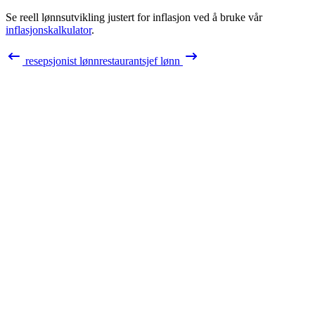
Se reell lønnsutvikling justert for inflasjon ved å bruke vår
inflasjonskalkulator
.
resepsjonist
lønn
restaurantsjef
lønn