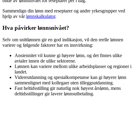
bilde av lønnsnivået for
reseptarer
per i dag.
Sammenlign din lønn med
reseptarer
og andre yrkesgrupper ved
hjelp av vår
lønnskalkulator
.
Hva påvirker lønnsnivået?
Selv om snittlønnen gir en god indikasjon, vil den reelle lønnen
variere og følgende faktorer har en innvirkning:
Ansiennitet vil kunne gi høyere lønn, og det finnes ulike
avtaler innen de ulike sektorene.
Lønnen kan variere mellom ulike arbeidsplasser og regioner i
landet.
Videreutdanning og spesialkompetanse kan gi høyere lønn
sammenlignet med kollegaer uten tilleggsutdanning.
Fast heltidsstilling gir naturlig nok høyest årslønn, mens
deltidsstillinger gir lavere lønnsutbetaling.