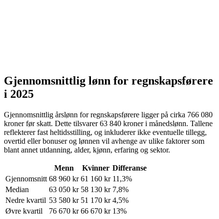
Gjennomsnittlig lønn for
regnskapsførere
i 2025
Gjennomsnittlig årslønn for
regnskapsførere
ligger på cirka
766 080
kroner
før skatt. Dette tilsvarer
63 840
kroner
i månedslønn. Tallene
reflekterer fast heltidsstilling, og inkluderer ikke eventuelle tillegg,
overtid eller bonuser og lønnen vil avhenge av ulike faktorer som
blant annet utdanning, alder, kjønn, erfaring og sektor.
Menn
Kvinner
Differanse
Gjennomsnitt
68 960
kr
61 160
kr
11,3%
Median
63 050
kr
58 130
kr
7,8%
Nedre kvartil
53 580
kr
51 170
kr
4,5%
Øvre kvartil
76 670
kr
66 670
kr
13%