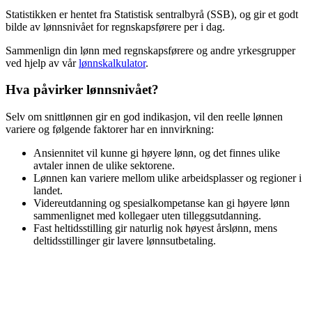
Statistikken er hentet fra Statistisk sentralbyrå (SSB), og gir et godt
bilde av lønnsnivået for
regnskapsførere
per i dag.
Sammenlign din lønn med
regnskapsførere
og andre yrkesgrupper
ved hjelp av vår
lønnskalkulator
.
Hva påvirker lønnsnivået?
Selv om snittlønnen gir en god indikasjon, vil den reelle lønnen
variere og følgende faktorer har en innvirkning:
Ansiennitet vil kunne gi høyere lønn, og det finnes ulike
avtaler innen de ulike sektorene.
Lønnen kan variere mellom ulike arbeidsplasser og regioner i
landet.
Videreutdanning og spesialkompetanse kan gi høyere lønn
sammenlignet med kollegaer uten tilleggsutdanning.
Fast heltidsstilling gir naturlig nok høyest årslønn, mens
deltidsstillinger gir lavere lønnsutbetaling.