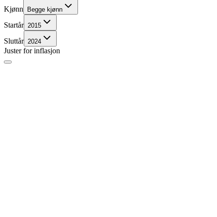
Kjønn
Begge kjønn
Startår
2015
Sluttår
2024
Juster for inflasjon