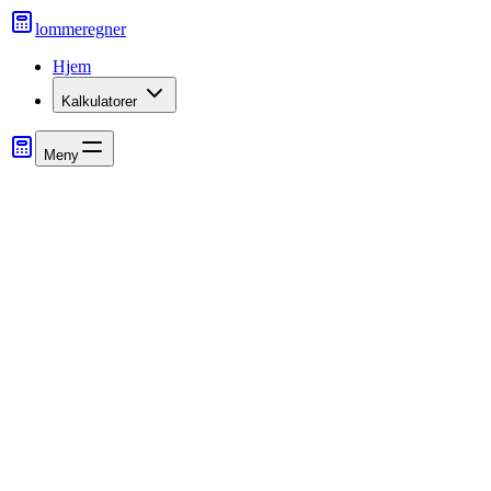
lommeregner
Hjem
Kalkulatorer
Meny