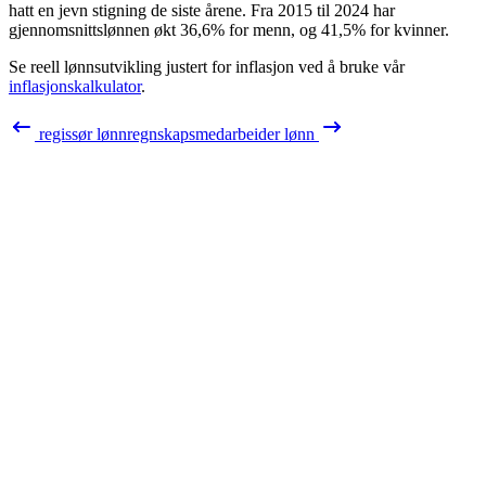
hatt en jevn stigning de siste årene. Fra
2015
til
2024
har
gjennomsnittslønnen økt
36,6%
for menn, og
41,5%
for kvinner.
Se reell lønnsutvikling justert for inflasjon ved å bruke vår
inflasjonskalkulator
.
regissør
lønn
regnskapsmedarbeider
lønn