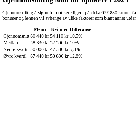
Gjennomsnittlig årslønn for
optikere
ligger på cirka
677 880
kroner
fø
bonuser og lønnen vil avhenge av ulike faktorer som blant annet utdann
Menn
Kvinner
Differanse
Gjennomsnitt
60 440
kr
54 110
kr
10,5%
Median
58 330
kr
52 500
kr
10%
Nedre kvartil
50 000
kr
47 330
kr
5,3%
Øvre kvartil
67 440
kr
58 830
kr
12,8%