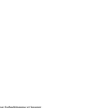
og forbedringene vi leverer.