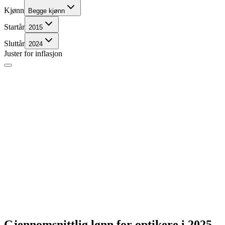
Kjønn
Begge kjønn
Startår
2015
Sluttår
2024
Juster for inflasjon
Gjennomsnittlig lønn for
optikere
i 2025