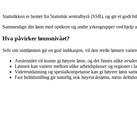
Statistikken er hentet fra Statistisk sentralbyrå (SSB), og gir et godt b
Sammenlign din lønn med
optikere
og andre yrkesgrupper ved hjelp 
Hva påvirker lønnsnivået?
Selv om snittlønnen gir en god indikasjon, vil den reelle lønnen varie
Ansiennitet vil kunne gi høyere lønn, og det finnes ulike avtale
Lønnen kan variere mellom ulike arbeidsplasser og regioner i la
Videreutdanning og spesialkompetanse kan gi høyere lønn samm
Fast heltidsstilling gir naturlig nok høyest årslønn, mens deltidss