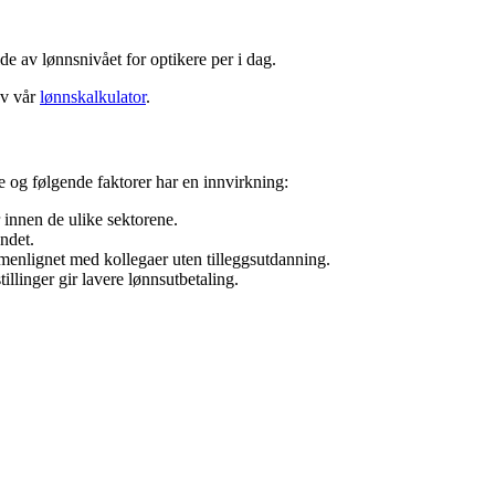
ilde av lønnsnivået for
optikere
per i dag.
av vår
lønnskalkulator
.
re og følgende faktorer har en innvirkning:
r innen de ulike sektorene.
ndet.
enlignet med kollegaer uten tilleggsutdanning.
tillinger gir lavere lønnsutbetaling.