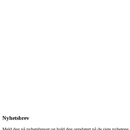
Nyhetsbrev
Meld deg på nyhetsbrevet og hold deg oppdatert på de siste nyhetene 