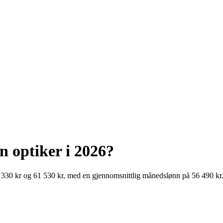
en
optiker
i
2026
?
 330
kr
og
61 530
kr
, med en gjennomsnittlig månedslønn på
56 490
kr