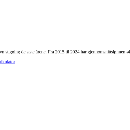
evn stigning de siste årene. Fra
2015
til
2024
har gjennomsnittslønnen ø
alkulator
.