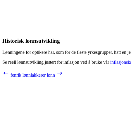
Historisk lønnsutvikling
Lønningene for
optikere
har, som for de fleste yrkesgrupper, hatt en j
Se reell lønnsutvikling justert for inflasjon ved å bruke vår
inflasjonsk
fenrik
lønn
lakkerer
lønn