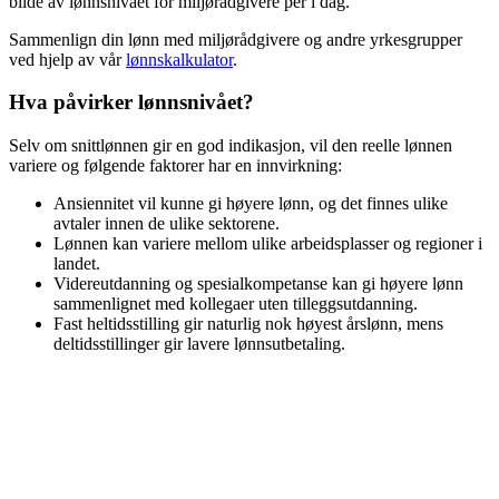
bilde av lønnsnivået for
miljørådgivere
per i dag.
Sammenlign din lønn med
miljørådgivere
og andre yrkesgrupper
ved hjelp av vår
lønnskalkulator
.
Hva påvirker lønnsnivået?
Selv om snittlønnen gir en god indikasjon, vil den reelle lønnen
variere og følgende faktorer har en innvirkning:
Ansiennitet vil kunne gi høyere lønn, og det finnes ulike
avtaler innen de ulike sektorene.
Lønnen kan variere mellom ulike arbeidsplasser og regioner i
landet.
Videreutdanning og spesialkompetanse kan gi høyere lønn
sammenlignet med kollegaer uten tilleggsutdanning.
Fast heltidsstilling gir naturlig nok høyest årslønn, mens
deltidsstillinger gir lavere lønnsutbetaling.