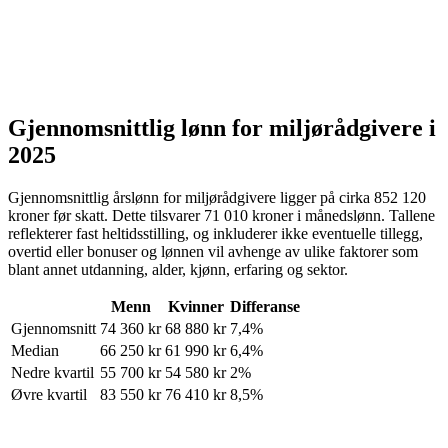
Gjennomsnittlig lønn for
miljørådgivere
i
2025
Gjennomsnittlig årslønn for
miljørådgivere
ligger på cirka
852 120
kroner
før skatt. Dette tilsvarer
71 010
kroner
i månedslønn. Tallene
reflekterer fast heltidsstilling, og inkluderer ikke eventuelle tillegg,
overtid eller bonuser og lønnen vil avhenge av ulike faktorer som
blant annet utdanning, alder, kjønn, erfaring og sektor.
Menn
Kvinner
Differanse
Gjennomsnitt
74 360
kr
68 880
kr
7,4%
Median
66 250
kr
61 990
kr
6,4%
Nedre kvartil
55 700
kr
54 580
kr
2%
Øvre kvartil
83 550
kr
76 410
kr
8,5%