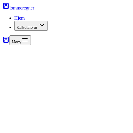
lommeregner
Hjem
Kalkulatorer
Meny