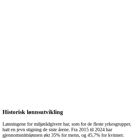
Historisk lønnsutvikling
Lønningene for
miljørådgivere
har, som for de fleste yrkesgrupper,
hatt en jevn stigning de siste årene. Fra
2015
til
2024
har
gjennomsnittslønnen økt
35%
for menn, og
45,7%
for kvinner.