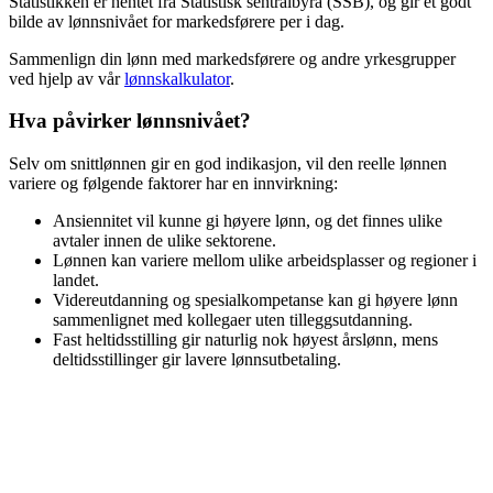
Statistikken er hentet fra Statistisk sentralbyrå (SSB), og gir et godt
bilde av lønnsnivået for
markedsførere
per i dag.
Sammenlign din lønn med
markedsførere
og andre yrkesgrupper
ved hjelp av vår
lønnskalkulator
.
Hva påvirker lønnsnivået?
Selv om snittlønnen gir en god indikasjon, vil den reelle lønnen
variere og følgende faktorer har en innvirkning:
Ansiennitet vil kunne gi høyere lønn, og det finnes ulike
avtaler innen de ulike sektorene.
Lønnen kan variere mellom ulike arbeidsplasser og regioner i
landet.
Videreutdanning og spesialkompetanse kan gi høyere lønn
sammenlignet med kollegaer uten tilleggsutdanning.
Fast heltidsstilling gir naturlig nok høyest årslønn, mens
deltidsstillinger gir lavere lønnsutbetaling.