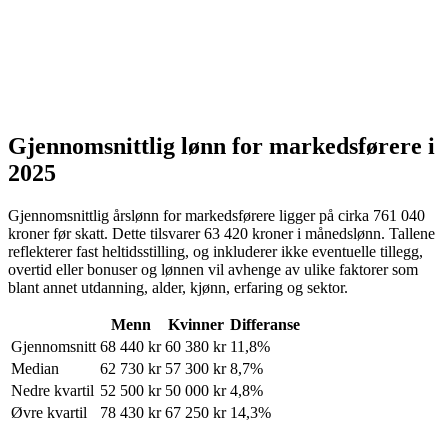
Gjennomsnittlig lønn for
markedsførere
i
2025
Gjennomsnittlig årslønn for
markedsførere
ligger på cirka
761 040
kroner
før skatt. Dette tilsvarer
63 420
kroner
i månedslønn. Tallene
reflekterer fast heltidsstilling, og inkluderer ikke eventuelle tillegg,
overtid eller bonuser og lønnen vil avhenge av ulike faktorer som
blant annet utdanning, alder, kjønn, erfaring og sektor.
Menn
Kvinner
Differanse
Gjennomsnitt
68 440
kr
60 380
kr
11,8%
Median
62 730
kr
57 300
kr
8,7%
Nedre kvartil
52 500
kr
50 000
kr
4,8%
Øvre kvartil
78 430
kr
67 250
kr
14,3%