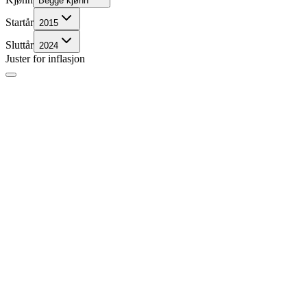
Begge kjønn
Startår
2015
Sluttår
2024
Juster for inflasjon