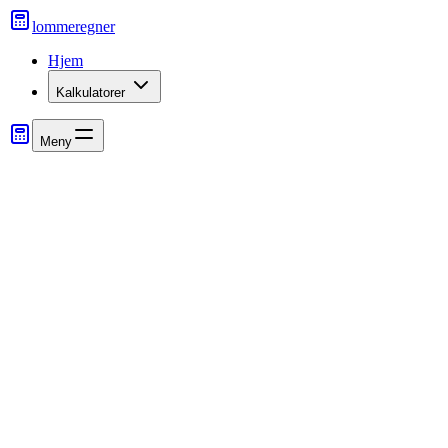
lommeregner
Hjem
Kalkulatorer
Meny