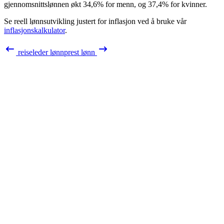
gjennomsnittslønnen økt
34,6%
for menn, og
37,4%
for kvinner.
Se reell lønnsutvikling justert for inflasjon ved å bruke vår
inflasjonskalkulator
.
reiseleder
lønn
prest
lønn