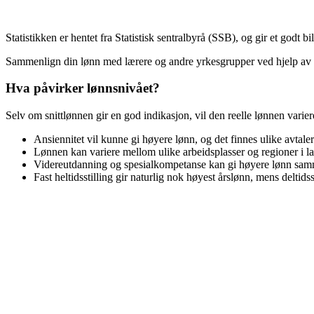
Statistikken er hentet fra Statistisk sentralbyrå (SSB), og gir et godt b
Sammenlign din lønn med
lærere
og andre yrkesgrupper ved hjelp av
Hva påvirker lønnsnivået?
Selv om snittlønnen gir en god indikasjon, vil den reelle lønnen varie
Ansiennitet vil kunne gi høyere lønn, og det finnes ulike avtale
Lønnen kan variere mellom ulike arbeidsplasser og regioner i la
Videreutdanning og spesialkompetanse kan gi høyere lønn samm
Fast heltidsstilling gir naturlig nok høyest årslønn, mens deltidss