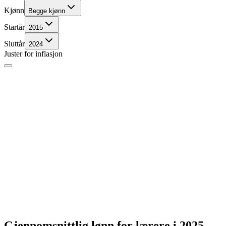
Kjønn
Begge kjønn
Startår
2015
Sluttår
2024
Juster for inflasjon
Gjennomsnittlig lønn for
lærere
i 2025