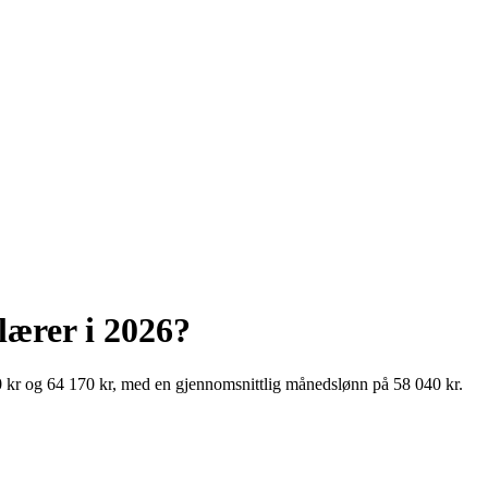
lærer
i
2026
?
0
kr
og
64 170
kr
, med en gjennomsnittlig månedslønn på
58 040
kr
.