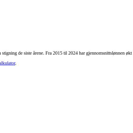
n stigning de siste årene. Fra
2015
til
2024
har gjennomsnittslønnen økt
alkulator
.