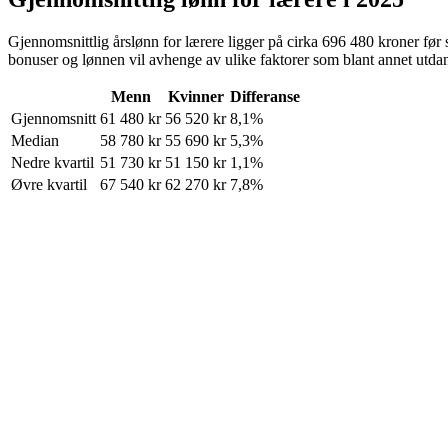
Gjennomsnittlig årslønn for
lærere
ligger på cirka
696 480
kroner
før 
bonuser og lønnen vil avhenge av ulike faktorer som blant annet utdann
Menn
Kvinner
Differanse
Gjennomsnitt
61 480
kr
56 520
kr
8,1%
Median
58 780
kr
55 690
kr
5,3%
Nedre kvartil
51 730
kr
51 150
kr
1,1%
Øvre kvartil
67 540
kr
62 270
kr
7,8%