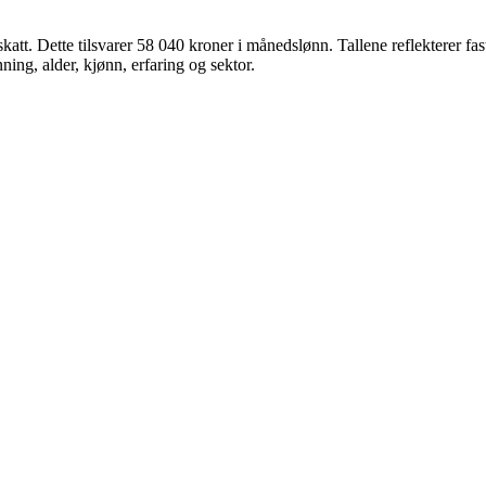
skatt. Dette tilsvarer
58 040
kroner
i månedslønn. Tallene reflekterer fast 
ing, alder, kjønn, erfaring og sektor.