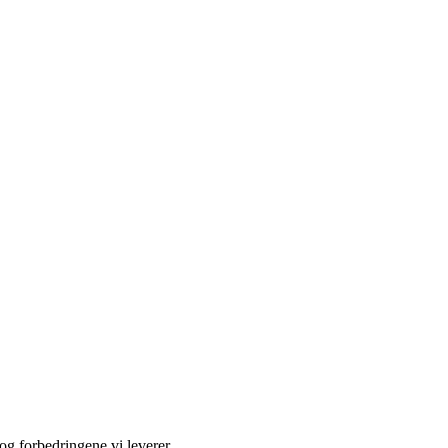
og forbedringene vi leverer.