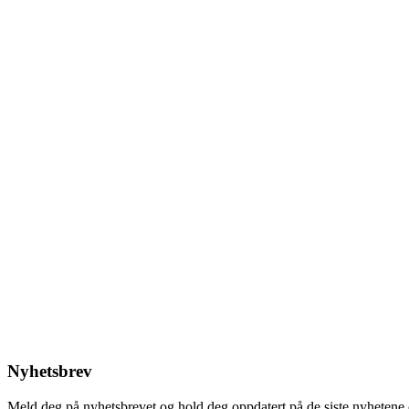
Nyhetsbrev
Meld deg på nyhetsbrevet og hold deg oppdatert på de siste nyhetene 