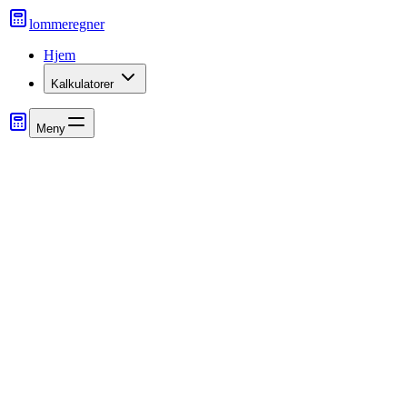
lommeregner
Hjem
Kalkulatorer
Meny