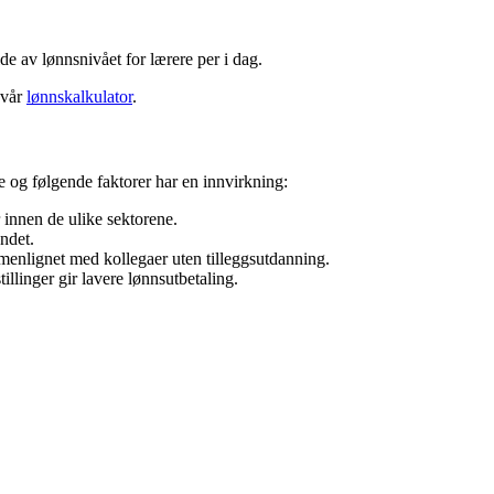
ilde av lønnsnivået for
lærere
per i dag.
 vår
lønnskalkulator
.
re og følgende faktorer har en innvirkning:
r innen de ulike sektorene.
ndet.
enlignet med kollegaer uten tilleggsutdanning.
tillinger gir lavere lønnsutbetaling.