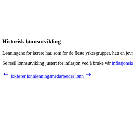
Historisk lønnsutvikling
Lønningene for
lærere
har, som for de fleste yrkesgrupper, hatt en jev
Se reell lønnsutvikling justert for inflasjon ved å bruke vår
inflasjonsk
lokfører
lønn
lønningsmedarbeider
lønn