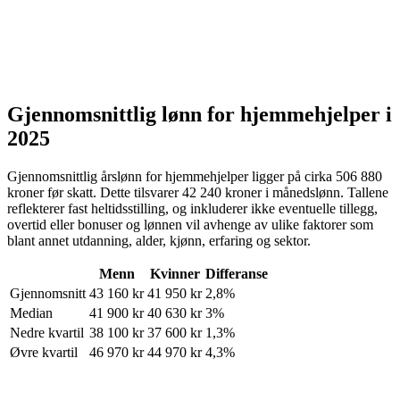
Gjennomsnittlig lønn for
hjemmehjelper
i
2025
Gjennomsnittlig årslønn for
hjemmehjelper
ligger på cirka
506 880
kroner
før skatt. Dette tilsvarer
42 240
kroner
i månedslønn. Tallene
reflekterer fast heltidsstilling, og inkluderer ikke eventuelle tillegg,
overtid eller bonuser og lønnen vil avhenge av ulike faktorer som
blant annet utdanning, alder, kjønn, erfaring og sektor.
Menn
Kvinner
Differanse
Gjennomsnitt
43 160
kr
41 950
kr
2,8%
Median
41 900
kr
40 630
kr
3%
Nedre kvartil
38 100
kr
37 600
kr
1,3%
Øvre kvartil
46 970
kr
44 970
kr
4,3%