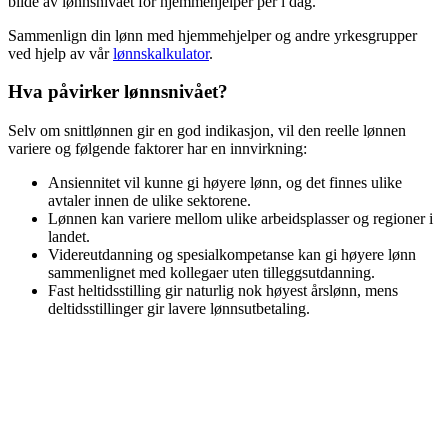
bilde av lønnsnivået for
hjemmehjelper
per i dag.
Sammenlign din lønn med
hjemmehjelper
og andre yrkesgrupper
ved hjelp av vår
lønnskalkulator
.
Hva påvirker lønnsnivået?
Selv om snittlønnen gir en god indikasjon, vil den reelle lønnen
variere og følgende faktorer har en innvirkning:
Ansiennitet vil kunne gi høyere lønn, og det finnes ulike
avtaler innen de ulike sektorene.
Lønnen kan variere mellom ulike arbeidsplasser og regioner i
landet.
Videreutdanning og spesialkompetanse kan gi høyere lønn
sammenlignet med kollegaer uten tilleggsutdanning.
Fast heltidsstilling gir naturlig nok høyest årslønn, mens
deltidsstillinger gir lavere lønnsutbetaling.