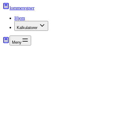
lommeregner
Hjem
Kalkulatorer
Meny