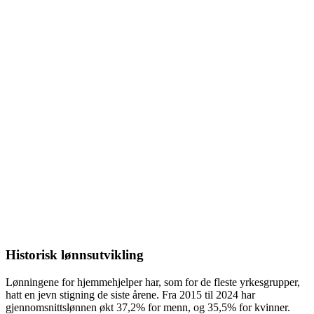
Historisk lønnsutvikling
Lønningene for
hjemmehjelper
har, som for de fleste yrkesgrupper,
hatt en jevn stigning de siste årene. Fra
2015
til
2024
har
gjennomsnittslønnen økt
37,2%
for menn, og
35,5%
for kvinner.