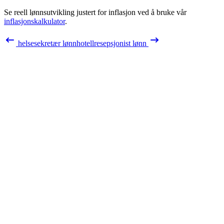
Se reell lønnsutvikling justert for inflasjon ved å bruke vår
inflasjonskalkulator
.
helsesekretær
lønn
hotellresepsjonist
lønn