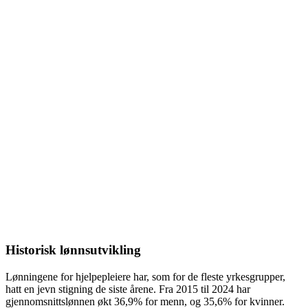
Historisk lønnsutvikling
Lønningene for
hjelpepleiere
har, som for de fleste yrkesgrupper,
hatt en jevn stigning de siste årene. Fra
2015
til
2024
har
gjennomsnittslønnen økt
36,9%
for menn, og
35,6%
for kvinner.