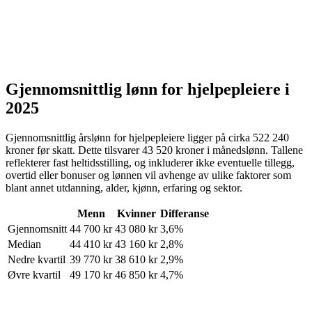
Gjennomsnittlig lønn for
hjelpepleiere
i
2025
Gjennomsnittlig årslønn for
hjelpepleiere
ligger på cirka
522 240
kroner
før skatt. Dette tilsvarer
43 520
kroner
i månedslønn. Tallene
reflekterer fast heltidsstilling, og inkluderer ikke eventuelle tillegg,
overtid eller bonuser og lønnen vil avhenge av ulike faktorer som
blant annet utdanning, alder, kjønn, erfaring og sektor.
Menn
Kvinner
Differanse
Gjennomsnitt
44 700
kr
43 080
kr
3,6%
Median
44 410
kr
43 160
kr
2,8%
Nedre kvartil
39 770
kr
38 610
kr
2,9%
Øvre kvartil
49 170
kr
46 850
kr
4,7%