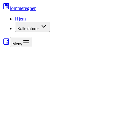
lommeregner
Hjem
Kalkulatorer
Meny