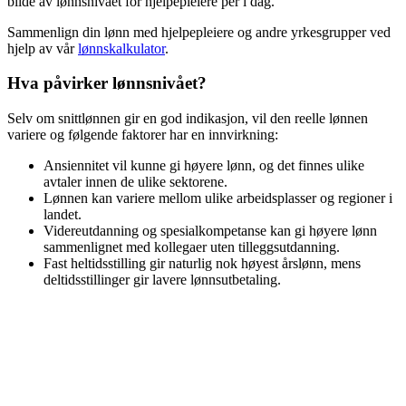
bilde av lønnsnivået for
hjelpepleiere
per i dag.
Sammenlign din lønn med
hjelpepleiere
og andre yrkesgrupper ved
hjelp av vår
lønnskalkulator
.
Hva påvirker lønnsnivået?
Selv om snittlønnen gir en god indikasjon, vil den reelle lønnen
variere og følgende faktorer har en innvirkning:
Ansiennitet vil kunne gi høyere lønn, og det finnes ulike
avtaler innen de ulike sektorene.
Lønnen kan variere mellom ulike arbeidsplasser og regioner i
landet.
Videreutdanning og spesialkompetanse kan gi høyere lønn
sammenlignet med kollegaer uten tilleggsutdanning.
Fast heltidsstilling gir naturlig nok høyest årslønn, mens
deltidsstillinger gir lavere lønnsutbetaling.