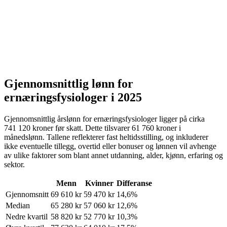
Gjennomsnittlig lønn for
ernæringsfysiologer
i 2025
Gjennomsnittlig årslønn for
ernæringsfysiologer
ligger på cirka
741 120
kroner
før skatt. Dette tilsvarer
61 760
kroner
i
månedslønn. Tallene reflekterer fast heltidsstilling, og inkluderer
ikke eventuelle tillegg, overtid eller bonuser og lønnen vil avhenge
av ulike faktorer som blant annet utdanning, alder, kjønn, erfaring og
sektor.
Menn
Kvinner
Differanse
Gjennomsnitt
69 610
kr
59 470
kr
14,6%
Median
65 280
kr
57 060
kr
12,6%
Nedre kvartil
58 820
kr
52 770
kr
10,3%