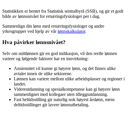
Statistikken er hentet fra Statistisk sentralbyrå (SSB), og gir et godt
bilde av lønnsnivået for
ernæringsfysiologer
per i dag.
Sammenlign din lønn med
ernæringsfysiologer
og andre
yrkesgrupper ved hjelp av vår
lønnskalkulator
.
Hva påvirker lønnsnivået?
Selv om snittlønnen gir en god indikasjon, vil den reelle lønnen
variere og følgende faktorer har en innvirkning:
Ansiennitet vil kunne gi høyere lønn, og det finnes ulike
avtaler innen de ulike sektorene.
Lønnen kan variere mellom ulike arbeidsplasser og regioner i
landet.
Videreutdanning og spesialkompetanse kan gi høyere lønn
sammenlignet med kollegaer uten tilleggsutdanning.
Fast heltidsstilling gir naturlig nok høyest årslønn, mens
deltidsstillinger gir lavere lønnsutbetaling.