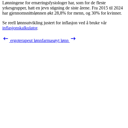
Lønningene for
ernæringsfysiologer
har, som for de fleste
yrkesgrupper, hatt en jevn stigning de siste årene. Fra
2015
til
2024
har gjennomsnittslønnen økt
28,8%
for menn, og
30%
for kvinner.
Se reell lønnsutvikling justert for inflasjon ved å bruke vår
inflasjonskalkulator
.
ergoterapeut
lønn
farmasøyt
lønn