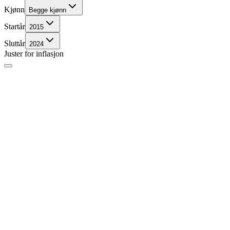
Kjønn
Begge kjønn
Startår
2015
Sluttår
2024
Juster for inflasjon