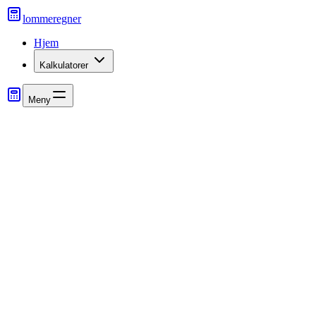
lommeregner
Hjem
Kalkulatorer
Meny