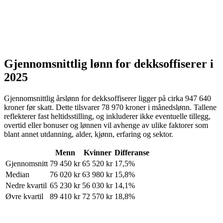
Gjennomsnittlig lønn for
dekksoffiserer
i
2025
Gjennomsnittlig årslønn for
dekksoffiserer
ligger på cirka
947 640
kroner
før skatt. Dette tilsvarer
78 970
kroner
i månedslønn. Tallene
reflekterer fast heltidsstilling, og inkluderer ikke eventuelle tillegg,
overtid eller bonuser og lønnen vil avhenge av ulike faktorer som
blant annet utdanning, alder, kjønn, erfaring og sektor.
Menn
Kvinner
Differanse
Gjennomsnitt
79 450
kr
65 520
kr
17,5%
Median
76 020
kr
63 980
kr
15,8%
Nedre kvartil
65 230
kr
56 030
kr
14,1%
Øvre kvartil
89 410
kr
72 570
kr
18,8%