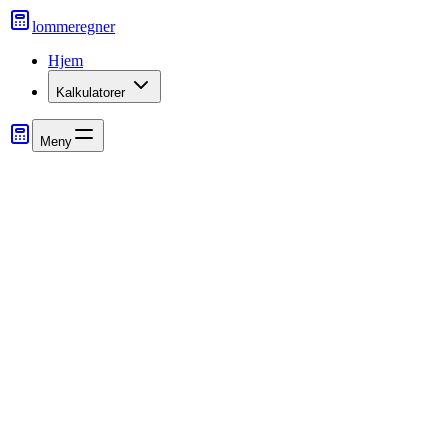
lommeregner
Hjem
Kalkulatorer
Meny