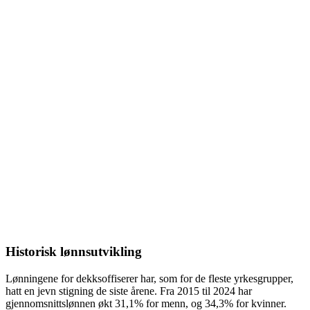
Historisk lønnsutvikling
Lønningene for
dekksoffiserer
har, som for de fleste yrkesgrupper,
hatt en jevn stigning de siste årene. Fra
2015
til
2024
har
gjennomsnittslønnen økt
31,1%
for menn, og
34,3%
for kvinner.