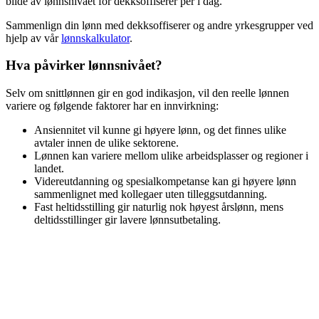
bilde av lønnsnivået for
dekksoffiserer
per i dag.
Sammenlign din lønn med
dekksoffiserer
og andre yrkesgrupper ved
hjelp av vår
lønnskalkulator
.
Hva påvirker lønnsnivået?
Selv om snittlønnen gir en god indikasjon, vil den reelle lønnen
variere og følgende faktorer har en innvirkning:
Ansiennitet vil kunne gi høyere lønn, og det finnes ulike
avtaler innen de ulike sektorene.
Lønnen kan variere mellom ulike arbeidsplasser og regioner i
landet.
Videreutdanning og spesialkompetanse kan gi høyere lønn
sammenlignet med kollegaer uten tilleggsutdanning.
Fast heltidsstilling gir naturlig nok høyest årslønn, mens
deltidsstillinger gir lavere lønnsutbetaling.