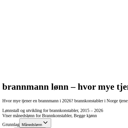
brannmann
lønn – hvor mye tj
Hvor mye tjener en
brannmann
i
2026
?
brannkonstabler
i Norge tjen
Lønnstall og utvikling for
brannkonstabler
, 2015 –
2026
Viser månedslønn for
Brannkonstabler
, Begge kjønn
Grunnlag
Månedslønn