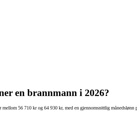
ener en
brannmann
i
2026
?
er mellom
56 710
kr
og
64 930
kr
, med en gjennomsnittlig månedslønn