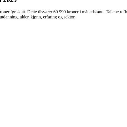
roner
før skatt. Dette tilsvarer
60 990
kroner
i månedslønn. Tallene reflek
tdanning, alder, kjønn, erfaring og sektor.