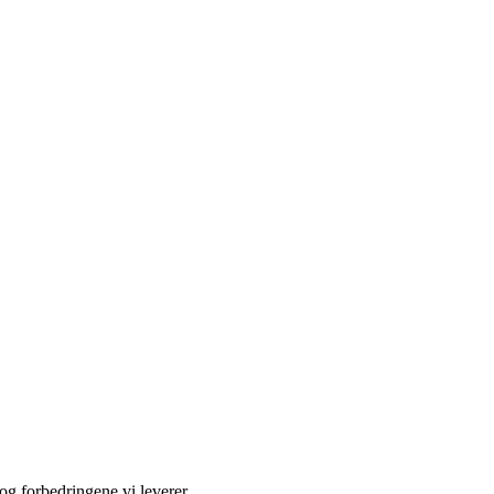
og forbedringene vi leverer.