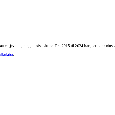
att en jevn stigning de siste årene. Fra
2015
til
2024
har gjennomsnittsl
alkulator
.