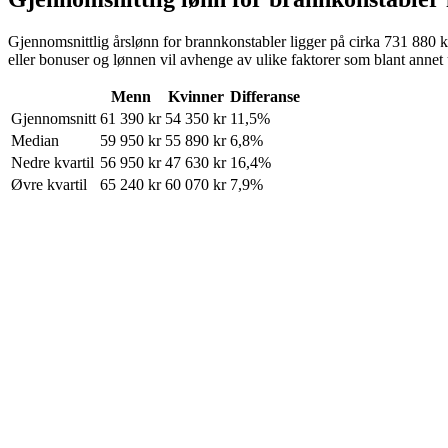
Gjennomsnittlig årslønn for
brannkonstabler
ligger på cirka
731 880
k
eller bonuser og lønnen vil avhenge av ulike faktorer som blant annet u
Menn
Kvinner
Differanse
Gjennomsnitt
61 390
kr
54 350
kr
11,5%
Median
59 950
kr
55 890
kr
6,8%
Nedre kvartil
56 950
kr
47 630
kr
16,4%
Øvre kvartil
65 240
kr
60 070
kr
7,9%