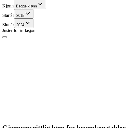
Kjønn
Begge kjønn
Startår
2015
Sluttår
2024
Juster for inflasjon
Gjennomsnittlig lønn for
brannkonstabler