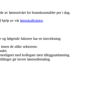
ilde av lønnsnivået for
brannkonstabler
per i dag.
 hjelp av vår
lønnskalkulator
.
re og følgende faktorer har en innvirkning:
r innen de ulike sektorene.
ndet.
enlignet med kollegaer uten tilleggsutdanning.
tillinger gir lavere lønnsutbetaling.