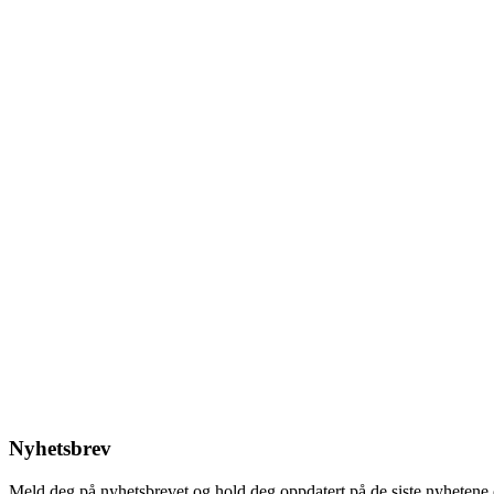
Nyhetsbrev
Meld deg på nyhetsbrevet og hold deg oppdatert på de siste nyhetene 