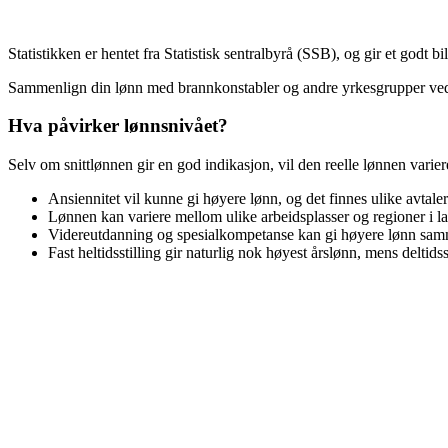
Statistikken er hentet fra Statistisk sentralbyrå (SSB), og gir et godt b
Sammenlign din lønn med
brannkonstabler
og andre yrkesgrupper ved
Hva påvirker lønnsnivået?
Selv om snittlønnen gir en god indikasjon, vil den reelle lønnen varie
Ansiennitet vil kunne gi høyere lønn, og det finnes ulike avtale
Lønnen kan variere mellom ulike arbeidsplasser og regioner i la
Videreutdanning og spesialkompetanse kan gi høyere lønn samm
Fast heltidsstilling gir naturlig nok høyest årslønn, mens deltidss