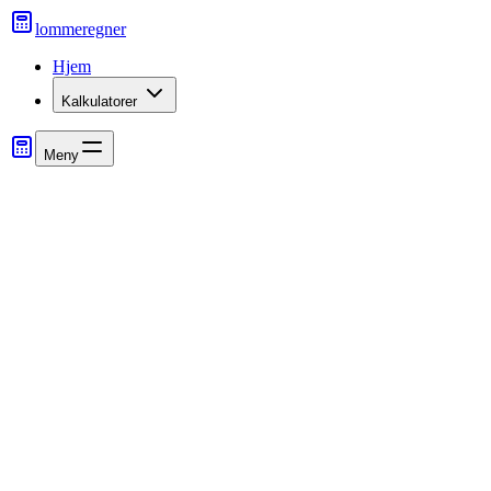
lommeregner
Hjem
Kalkulatorer
Meny