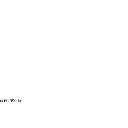
 på
60 990
kr
.