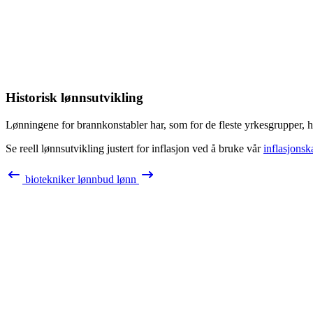
Historisk lønnsutvikling
Lønningene for
brannkonstabler
har, som for de fleste yrkesgrupper, h
Se reell lønnsutvikling justert for inflasjon ved å bruke vår
inflasjonsk
biotekniker
lønn
bud
lønn