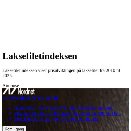
Laksefiletindeksen
Laksefiletindeksen viser prisutviklingen på laksefilet fra 2010 til
2025.
Annonse
Velkomsttilbud for nye kunder
Handle fra 1 krone (0,035 %) på de nordiske børsene.
Velg mellom over 12000 aksjer, 850 fond og 1800 ETFer.
Med BankID er du i gang på noen få minutter.
Kom i gang