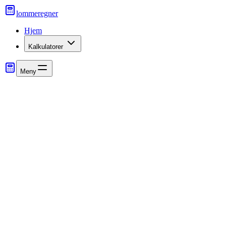
lommeregner
Hjem
Kalkulatorer
Meny