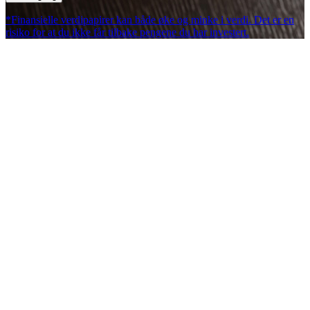
*Finansielle verdipapirer kan både øke og minke i verdi. Det er en
risiko for at du ikke får tilbake pengene du har investert.